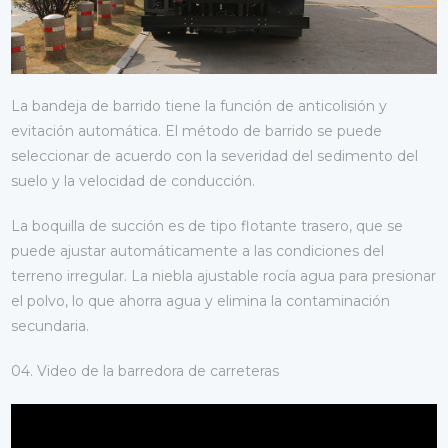
La bandeja de barrido tiene la función de anticolisión y
evitación automática. El método de barrido se puede
seleccionar de acuerdo con la severidad del sedimento del
suelo y la velocidad de conducción.
La boquilla de succión es de tipo flotante trasero, que se
puede ajustar automáticamente a las condiciones del
terreno irregular. La niebla ajustable rocía agua para presionar
el polvo, lo que ahorra agua y elimina la contaminación
secundaria.
04. Video de la barredora de carreteras