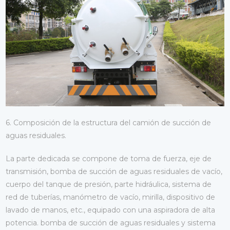
6. Composición de la estructura del camión de succión de
aguas residuales.
La parte dedicada se compone de toma de fuerza, eje de
transmisión, bomba de succión de aguas residuales de vacío,
cuerpo del tanque de presión, parte hidráulica, sistema de
red de tuberías, manómetro de vacío, mirilla, dispositivo de
lavado de manos, etc., equipado con una aspiradora de alta
potencia. bomba de succión de aguas residuales y sistema