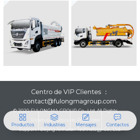
Centro de VIP Clientes ：
contact@fulongmagroup.com
© 2020 FULONGMA GROUP Co., Ltd. All Rights
Reserved
Política de Privacidad
Productos
Industrias
Mensajes
Contactos
Support :
Beijing Xinhulian Technology Co., Ltd.