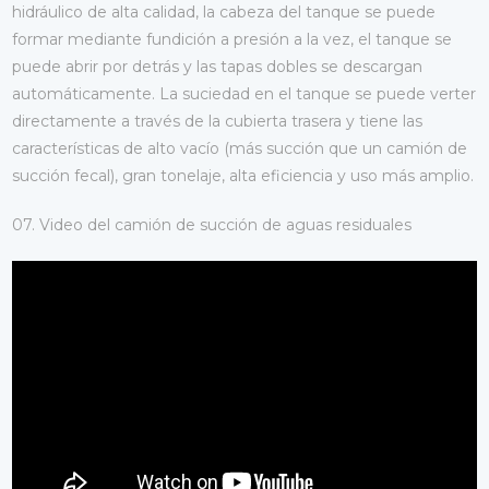
hidráulico de alta calidad, la cabeza del tanque se puede
formar mediante fundición a presión a la vez, el tanque se
puede abrir por detrás y las tapas dobles se descargan
automáticamente. La suciedad en el tanque se puede verter
directamente a través de la cubierta trasera y tiene las
características de alto vacío (más succión que un camión de
succión fecal), gran tonelaje, alta eficiencia y uso más amplio.
07. Video del camión de succión de aguas residuales