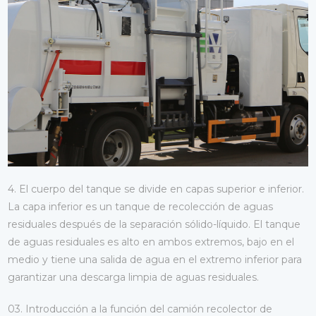
4. El cuerpo del tanque se divide en capas superior e inferior.
La capa inferior es un tanque de recolección de aguas
residuales después de la separación sólido-líquido. El tanque
de aguas residuales es alto en ambos extremos, bajo en el
medio y tiene una salida de agua en el extremo inferior para
garantizar una descarga limpia de aguas residuales.
03. Introducción a la función del camión recolector de