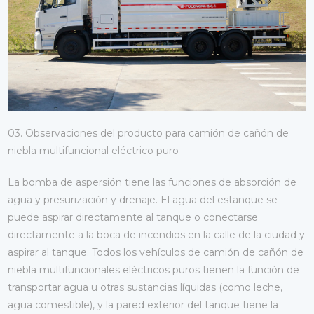
03. Observaciones del producto para camión de cañón de
niebla multifuncional eléctrico puro
La bomba de aspersión tiene las funciones de absorción de
agua y presurización y drenaje. El agua del estanque se
puede aspirar directamente al tanque o conectarse
directamente a la boca de incendios en la calle de la ciudad y
aspirar al tanque. Todos los vehículos de camión de cañón de
niebla multifuncionales eléctricos puros tienen la función de
transportar agua u otras sustancias líquidas (como leche,
agua comestible), y la pared exterior del tanque tiene la