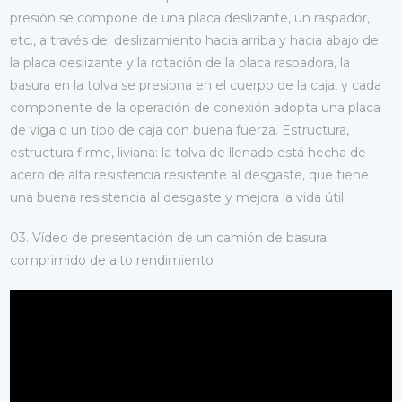
presión se compone de una placa deslizante, un raspador,
etc., a través del deslizamiento hacia arriba y hacia abajo de
la placa deslizante y la rotación de la placa raspadora, la
basura en la tolva se presiona en el cuerpo de la caja, y cada
componente de la operación de conexión adopta una placa
de viga o un tipo de caja con buena fuerza. Estructura,
estructura firme, liviana: la tolva de llenado está hecha de
acero de alta resistencia resistente al desgaste, que tiene
una buena resistencia al desgaste y mejora la vida útil.
03. Vídeo de presentación de un camión de basura
comprimido de alto rendimiento