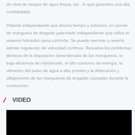
de nivel de tanque de agua limpia, etc., lo que garantiza una alta
confiabilidad.
Patente independiente que ahorra tiempo y esfuerzo: el carrete
de manguera de dragado patentado independiente que utiliza el
sistema hidráulico para controlar. Se puede reenviar y revertir,
admite regulación de velocidad continua. Resuelva los problemas
técnicos de la disposición desordenada de las mangueras, la
baja eficiencia de rebobinado, el alto consumo de energía, la
vibración del pulso de agua a alta presión y la dislocación y
aflojamiento de las mangueras de dragado causadas durante la
conducción.
VIDEO