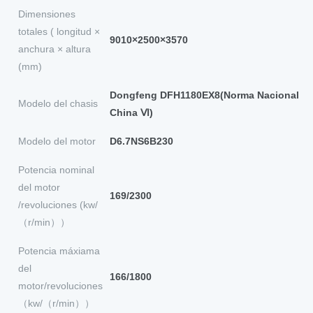
Dimensiones
totales ( longitud ×
9010×2500×3570
anchura × altura
(mm)
Dongfeng DFH1180EX8(Norma Nacional
Modelo del chasis
China Ⅵ)
Modelo del motor
D6.7NS6B230
Potencia nominal
del motor
169/2300
/revoluciones (kw/
（r/min））
Potencia máxiama
del
166/1800
motor/revoluciones
（kw/（r/min））