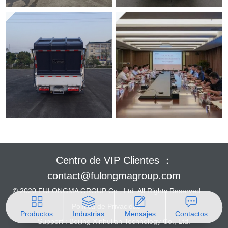
Centro de VIP Clientes ：
contact@fulongmagroup.com
© 2020 FULONGMA GROUP Co., Ltd. All Rights Reserved
Política de Privacidad
Productos
Industrias
Mensajes
Contactos
Support :
Beijing Xinhulian Technology Co., Ltd.